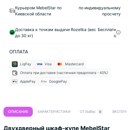
Курьером MebelStar по
по индивидуальному
Киевской области
просчету
Доставка к точкам выдачи Rozetka (вес
Бесплатн
до 30 кг)
о
ОПЛАТА
LiqPay
Visa
Mastercard
Оплата при доставке (частичная предоплата - 40%)
ApplePay
GooglePay
ОПИСАНИЕ
ХАРАКТЕРИСТИКИ
ОТЗЫВЫ
ЭКСПЛУА
0
Двухдверный шкаф-купе MebelStar