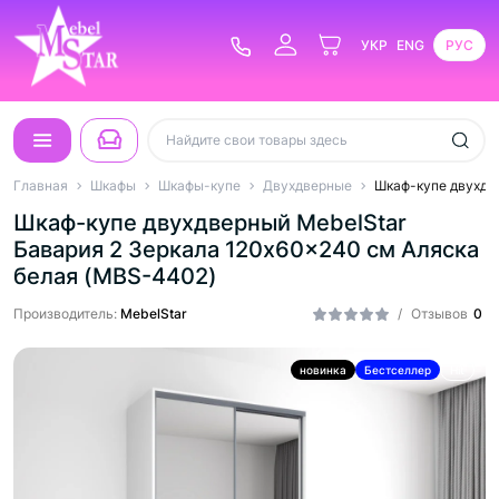
УКР
ENG
РУС
Главная
Шкафы
Шкафы-купе
Двухдверные
Шкаф-купе двухдв
Шкаф-купе двухдверный MebelStar
Бавария 2 Зеркала 120x60x240 см Аляска
белая (MBS-4402)
Производитель:
MebelStar
/
Отзывов
0
новинка
Бестселлер
Hit