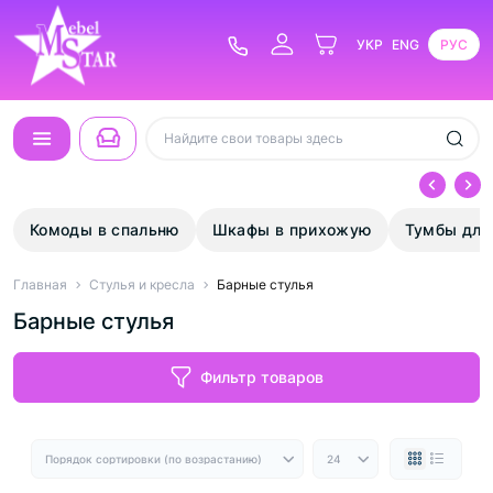
УКР
ENG
РУС
Комоды в спальню
Шкафы в прихожую
Тумбы для
Главная
Стулья и кресла
Барные стулья
Барные стулья
Фильтр товаров