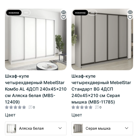
новинка
Hit
новинка
Hit
Шкаф-купе
Шкаф-купе
четырехдверный MebelStar
четырехдверный MebelStar
Комбо AL 4ДСП 240x45x210
Стандарт BG 4ДСП
см Аляска белая (MBS-
240x45x210 см Серая
12409)
мышка (MBS-11785)
0
0
Цвет
Цвет
Аляска белая
Серая мышка