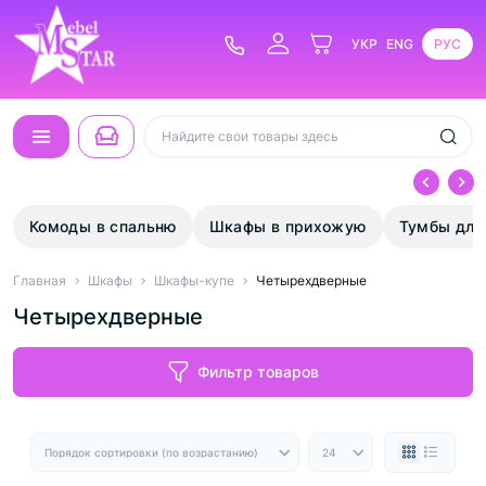
УКР
ENG
РУС
Комоды в спальню
Шкафы в прихожую
Тумбы для
Главная
Шкафы
Шкафы-купе
Четырехдверные
Четырехдверные
Фильтр товаров