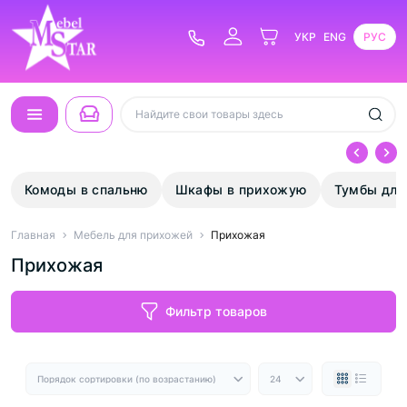
УКР
ENG
РУС
Комоды в спальню
Шкафы в прихожую
Тумбы для
Главная
Мебель для прихожей
Прихожая
Прихожая
Фильтр товаров