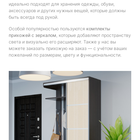
идеально подходят для хранения одежды, обуви,
аксессуаров и других нужных вещей, которые должны
быть всегда под рукой.
Особой популярностью пользуются
комплекты
прихожей с зеркалом
, которые добавляют пространству
света и визуально его расширяют. Также у нас вы
можете заказать прихожую на заказ — с учётом ваших
пожеланий по размерам, цвету и функциональности.