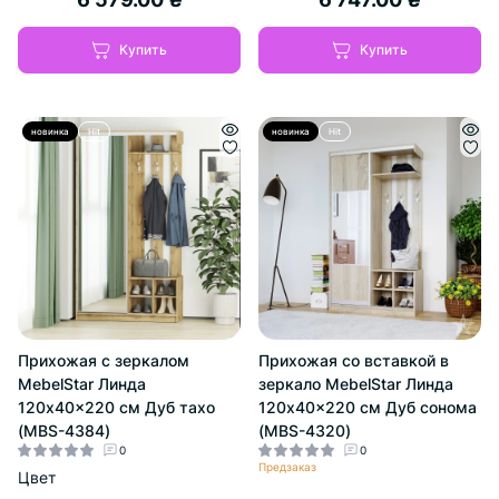
Купить
Купить
новинка
Hit
новинка
Hit
Прихожая с зеркалом
Прихожая со вставкой в
MebelStar Линда
зеркало MebelStar Линда
120x40x220 см Дуб тахо
120x40x220 см Дуб сонома
(MBS-4384)
(MBS-4320)
0
0
Предзаказ
Цвет