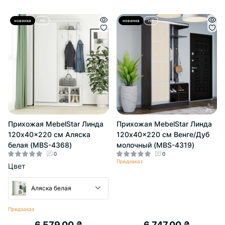
новинка
Hit
новинка
Hit
Прихожая MebelStar Линда
Прихожая MebelStar Линда
120x40x220 см Аляска
120x40x220 см Венге/Дуб
белая (MBS-4368)
молочный (MBS-4319)
0
0
Предзаказ
Цвет
Аляска белая
Предзаказ
6 579.00 ₴
6 747.00 ₴