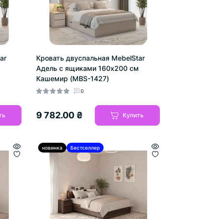
ar
Кровать двуспальная MebelStar
м
Адель с ящиками 160x200 см
Кашемир (MBS-1427)
0
9 782.00 ₴
ть
Купить
новинка
Бестселлер
Hit