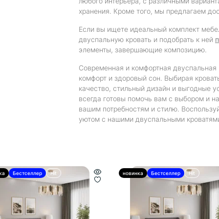
любого интерьера, с различными вариант
хранения. Кроме того, мы предлагаем дос
Если вы ищете идеальный комплект мебе
двуспальную кровать и подобрать к ней
элементы, завершающие композицию.
Современная и комфортная двуспальная 
комфорт и здоровый сон. Выбирая кроват
качество, стильный дизайн и выгодные 
всегда готовы помочь вам с выбором и н
вашим потребностям и стилю. Воспользу
уютом с нашими двуспальными кроватям
ка
Бестселлер
Hit
новинка
Бестселлер
Hit