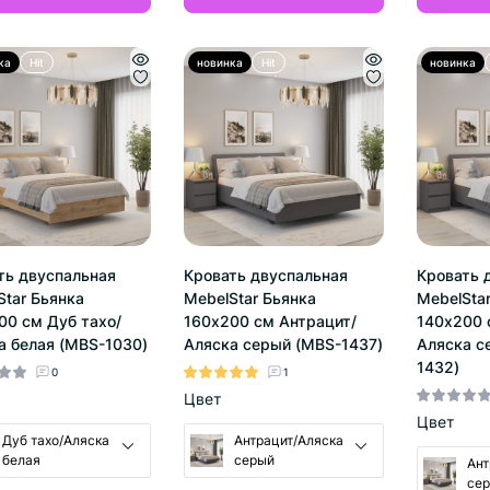
ка
Hit
новинка
Hit
новинка
ть двуспальная
Кровать двуспальная
Кровать 
Star Бьянка
MebelStar Бьянка
MebelSta
00 см Дуб тахо/
160x200 см Антрацит/
140x200 
а белая (MBS-1030)
Аляска серый (MBS-1437)
Аляска с
1432)
0
1
Цвет
Цвет
Дуб тахо/Аляска
Антрацит/Аляска
белая
серый
Ант
се