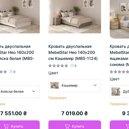
ть двуспальная
Кровать двуспальная
Кровать 
Star Нео 160x200
MebelStar Нео 140x200
MebelStar
яска белая (MBS-
см Кашемир (MBS-1124)
ящиками 
сонома (
0
0
Цвет
Цвет
Кашемир
Аляска белая
Дуб
Предзаказ
каз
Предзаказ
7 551.00 ₴
7 019.00 ₴
9 
Купить
Купить