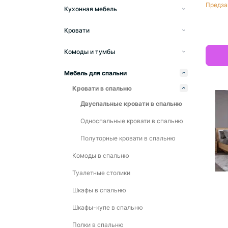
Гардеробные системы
Предза
Кухонная мебель
Шкафы распашные
Модульные кухни
Кровати
Двухверные
Шкафы-купе
Кухня Nika
Односпальные кровати
Трехдверные
Двухдверные
Комоды и тумбы
Шкафы-пеналы
Кухня Эко
Полуторные кровати
Комоды
Четырехдверные
Трехдверные
Мебель для спальни
Двуспальные кровати
Прикроватные тумбы
Четырехдверные
Кровати в спальню
Трюмо
Двуспальные кровати в спальню
Тумбы для обуви
Односпальные кровати в спальню
Тумбы под телевизор
Полуторные кровати в спальню
Комоды в спальню
Туалетные столики
Шкафы в спальню
Шкафы-купе в спальню
Полки в спальню