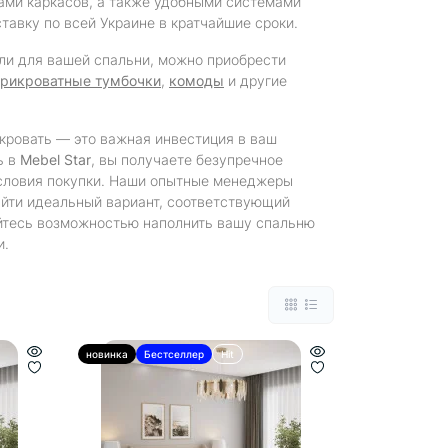
ами каркасов, а также удобными системами
тавку по всей Украине в кратчайшие сроки.
ли для вашей спальни, можно приобрести
прикроватные тумбочки
,
комоды
и другие
кровать — это важная инвестиция в ваш
ь в
Mebel Star
, вы получаете безупречное
условия покупки. Наши опытные менеджеры
айти идеальный вариант, соответствующий
йтесь возможностью наполнить вашу спальню
и.
новинка
Бестселлер
Hit