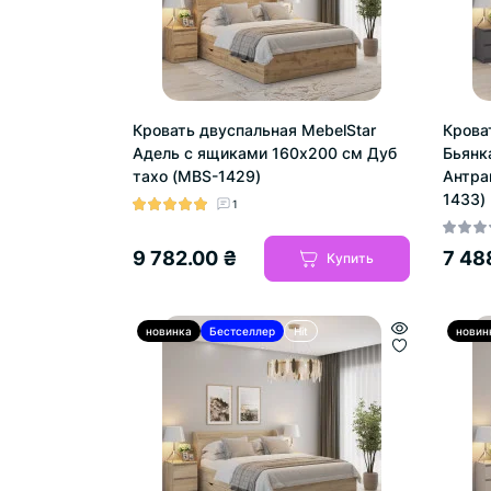
Кровать двуспальная MebelStar
Крова
Адель с ящиками 160x200 см Дуб
Бьянк
тахо (MBS-1429)
Антра
1433)
1
9 782.00 ₴
7 48
Купить
новинка
Бестселлер
Hit
новин