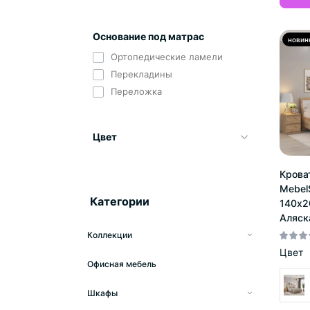
Основание под матрас
новин
Ортопедические ламели
Перекладины
Переложка
Цвет
Крова
Mebel
Категории
140x2
Аляск
Коллекции
Цвет
Коллекция Нео
Офисная мебель
Коллекция Лилу
Шкафы