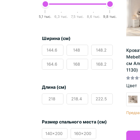
5,1 тыс.
6,3 тыс.
7,5 тыс.
8,6 тыс.
9,8 тыс.
Ширина (см)
Крова
144.6
148
148.2
Mebel
см Ал
164.6
168
168.2
1130)
Цвет
Длина (см)
218
218.4
222.5
Предза
Размер спального места (см)
140x200
160x200