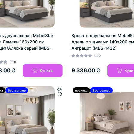
ть двуспальная MebelStar
Кровать двуспальная MebelSt
а Ламели 160x200 см
Адель с ящиками 140x200 с
цит/Аляска серый (MBS-
Антрацит (MBS-1422)
0
0
8.00 ₴
9 336.00 ₴
Купить
Купи
ка
Бестселлер
Hit
новинка
Бестселлер
Hit