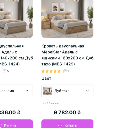
двуспальная
Кровать двуспальная
 Адель с
MebelStar Адель с
140x200 см Дуб
ящиками 160x200 см Дуб
MBS-1424)
тахо (MBS-1429)
0
1
Цвет
 сонома
Дуб тахо
В наличии
336.00 ₴
9 782.00 ₴
Купить
Купить