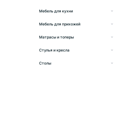
Мебель для кухни
Кухонные гарнитуры
Мебель для прихожей
Прямые кухни
Пеналы в прихожую
Матрасы и топеры
Прихожая
Матрасы
Стулья и кресла
Тумбы под обувь
Барные стулья
Столы
Шкафы в прихожую
Кресла офисные
Журнальные столы
Шкафы-купе в прихожую
Кухонные стулья
Обеденные столы
Мягкие кресла
Письменные столы
Стулья поворотные