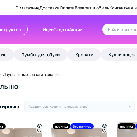
О магазине
Доставка
Оплата
Возврат и обмен
Контактная 
нструктор
Идеи
Скидки
Акции
жую
Тумбы для обуви
Кровати
Кухни под з
Двуспальные кровати в спальню
альню
тировка:
ка
Hit
новинка
Бестселлер
Hit
новинка