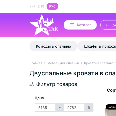
УКР
ENG
РУС
Каталог
Ко
Комоды в спальню
Шкафы в прихо
Главная
Мебель для спальни
Кровати в спальню
Двуспальные кровати в сп
Фильтр товаров
Сор
Цена
-
₴
новин