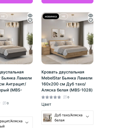
Hit
новинка
Hit
двуспальная
Кровать двуспальная
r Бьянка Ламели
MebelStar Бьянка Ламели
см Антрацит/
160x200 см Дуб тахо/
ерый (MBS-
Аляска белая (MBS-1028)
0
0
Цвет
Дуб тахо/Аляска
белая
рацит/Аляска
рый