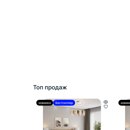
Топ продаж
новинка
Бестселлер
Hit
новин