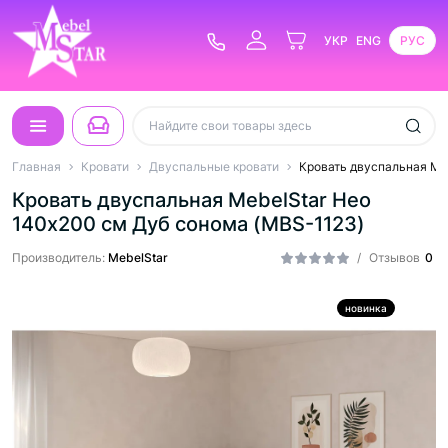
УКР
ENG
РУС
Главная
Кровати
Двуспальные кровати
Кровать двуспальная Me
Кровать двуспальная MebelStar Нео
140x200 см Дуб сонома (MBS-1123)
Производитель:
MebelStar
/
Отзывов
0
новинка
Hit