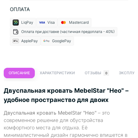
ОПЛАТА
LiqPay
Visa
Mastercard
Оплата при доставке (частичная предоплата - 40%)
ApplePay
GooglePay
ОПИСАНИЕ
ХАРАКТЕРИСТИКИ
ОТЗЫВЫ
ЭКСПЛУА
0
Двуспальная кровать MebelStar "Нео" –
удобное пространство для двоих
Двуспальная кровать MebelStar "Нео"
– это
современное решение для обустройства
комфортного места для отдыха. Её
минималистичный дизайн гармонично впишется в