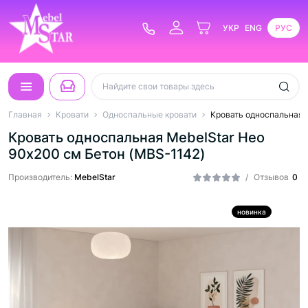
УКР
ENG
РУС
Главная
Кровати
Односпальные кровати
Кровать односпальная 
Кровать односпальная MebelStar Нео
90x200 см Бетон (MBS-1142)
Производитель:
MebelStar
/
Отзывов
0
новинка
Hit