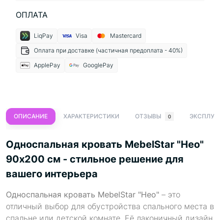
ОПЛАТА
LiqPay
Visa
Mastercard
Оплата при доставке (частичная предоплата - 40%)
ApplePay
GooglePay
ОПИСАНИЕ
ХАРАКТЕРИСТИКИ
ОТЗЫВЫ
ЭКСПЛУА
0
Односпальная кровать MebelStar "Нео"
90x200 см - стильное решение для
вашего интерьера
Односпальная кровать MebelStar "Нео"
– это
отличный выбор для обустройства спального места в
спальне или детской комнате. Её лаконичный дизайн