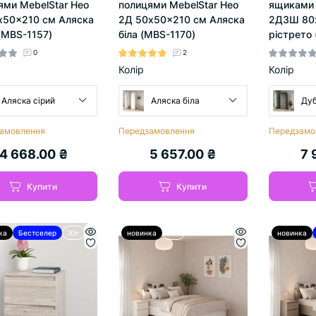
ями MebelStar Нео
полицями MebelStar Нео
ящиками 
x50x210 см Аляска
2Д 50x50x210 см Аляска
2Д3Ш 80
 (MBS-1157)
біла (MBS-1170)
рістрето 
0
2
Колір
Колір
Аляска сірий
Аляска біла
Дуб
амовлення
Передзамовлення
Передзамо
4 668.00 ₴
5 657.00 ₴
7 
Купити
Купити
ка
Бестселер
Хіт
новинка
Хіт
новинка