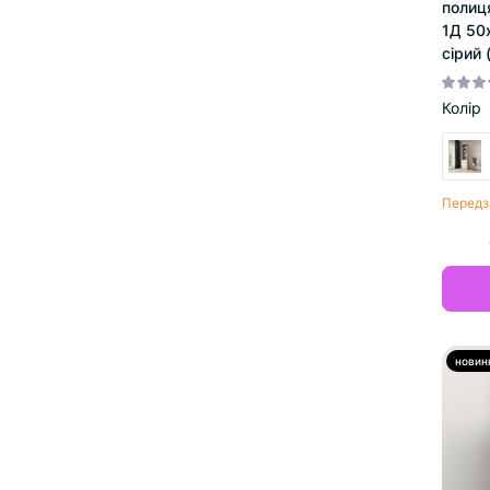
полиц
1Д 50
сірий
Колір
Передз
новин