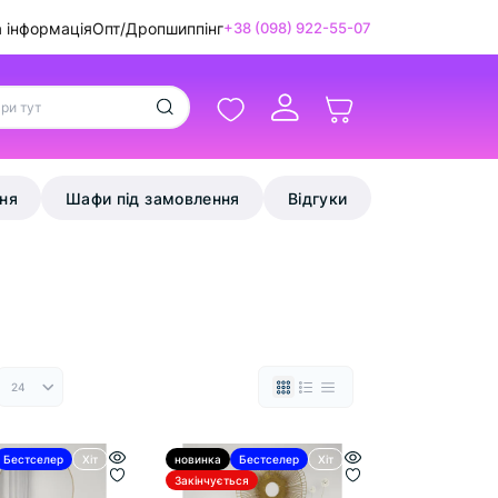
а інформація
Опт/Дропшиппінг
+38 (098) 922-55-07
ння
Шафи під замовлення
Відгуки
Бестселер
Хіт
новинка
Бестселер
Хіт
Закінчується