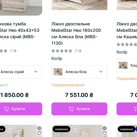
жкова тумба
Ліжко двоспальне
Ліжко дв
Star Нео 40x43x53
MebelStar Нео 160x200
MebelSta
яска сірий (MBS-
см Аляска біла (MBS-
см Кашем
1130)
0
0
Колір
Колір
Ка
Аляска сірий
Аляска біла
Передзамо
ості
Передзамовлення
1 850.00 ₴
7 551.00 ₴
7 
Купити
Купити
ка
Хіт
новинка
Хіт
новинка