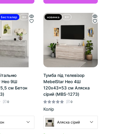
Бестселер
Хіт
новинка
Хіт
вітальню
Тумба під телевізор
r Нео 9Ш
MebelStar Нео 4Ш
5,5 см Бетон
120x43x53 см Аляска
3)
сірий (MBS-1273)
0
0
Колір
он
Аляска сірий