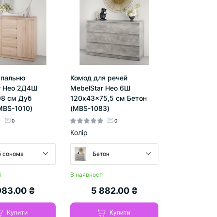
спальню
Комод для речей
r Нео 2Д4Ш
MebelStar Нео 6Ш
8 см Дуб
120x43x75,5 см Бетон
MBS-1010)
(MBS-1083)
0
0
Колір
 сонома
Бетон
і
В наявності
983.00 ₴
5 882.00 ₴
Купити
Купити