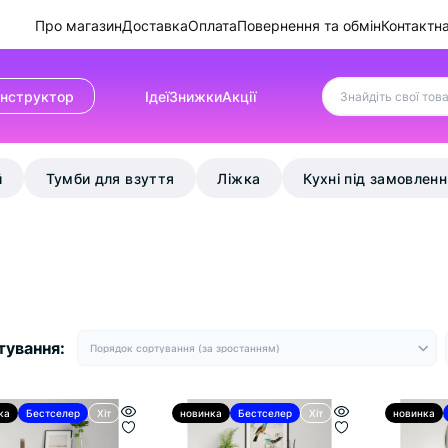
Про магазин
Доставка
Оплата
Повернення та обмін
Контактн
онструктор
Ідеї
Знижки
Акції
й
Тумби для взуття
Ліжка
Кухні під замовлен
тування:
ка
Бестселер
Хіт
новинка
Бестселер
Хіт
новинка