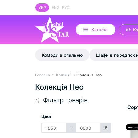
УКР
ENG
РУС
Каталог
К
Комоди в спальню
Шафи в передпокі
Головна
Колекції
Колекція Нео
Колекція Нео
Фільтр товарів
Сор
Ціна
-
₴
новин