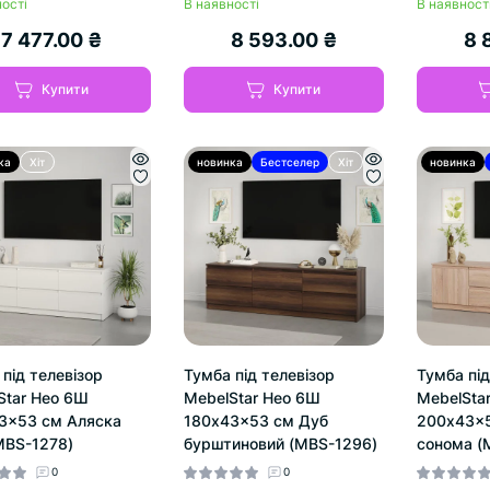
ості
В наявності
В наявност
7 477.00 ₴
8 593.00 ₴
8 
Купити
Купити
ка
Хіт
новинка
Бестселер
Хіт
новинка
під телевізор
Тумба під телевізор
Тумба під
Star Нео 6Ш
MebelStar Нео 6Ш
MebelSta
3x53 см Аляска
180x43x53 см Дуб
200x43x5
(MBS-1278)
бурштиновий (MBS-1296)
сонома (
0
0