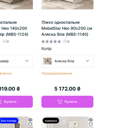
оспальне
Ліжко односпальне
r Нео 140x200
MebelStar Нео 90x200 см
ір (MBS-1124)
Аляска біла (MBS-1140)
0
0
Колір
шемір
Аляска біла
влення
Передзамовлення
019.00 ₴
5 172.00 ₴
Купити
Купити
Бестселер
Хіт
новинка
Хіт