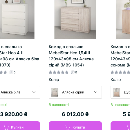
 в спальню
Комод в спальню
Комод в 
Star Нео 4Ш
MebelStar Нео 1Д4Ш
MebelSta
x98 см Аляска біла
120x43x98 см Аляска
120x43x9
1070)
сірий (MBS-1054)
сонома (
0
0
Колір
Колір
Аляска біла
Аляска сірий
Дуб
ості
В наявності
В наявност
3 920.00 ₴
6 012.00 ₴
5 
Купити
Купити