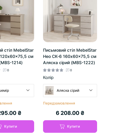
 стіл MebelStar
Письмовий стіл MebelStar
 120x60x75,5 см
Нео СК-6 160x60x75,5 см
(MBS-1214)
Аляска сірий (MBS-1222)
0
0
Колір
шемір
Аляска сірий
влення
Передзамовлення
295.00 ₴
6 208.00 ₴
Купити
Купити