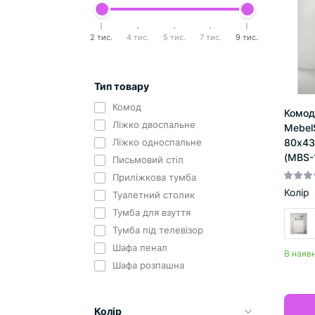
2 тис.
4 тис.
5 тис.
7 тис.
9 тис.
Тип товару
Комод
Комод
Ліжко двоспальне
Mebel
80x43
Ліжко односпальне
(MBS-
Письмовий стіл
Приліжкова тумба
Колір
Туалетний столик
Тумба для взуття
Тумба під телевізор
Шафа пенал
В наявн
Шафа розпашна
Колір