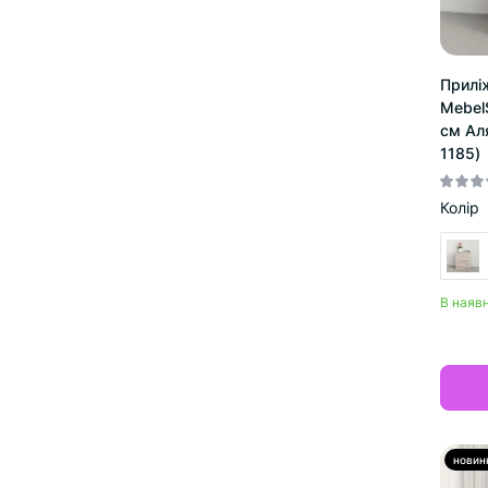
Прилі
Mebel
см Ал
1185)
Колір
В наявн
новин