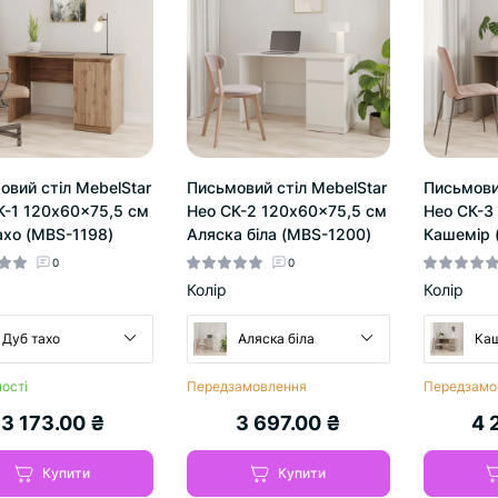
овий стіл MebelStar
Письмовий стіл MebelStar
Письмовий
К-1 120x60x75,5 см
Нео СК-2 120x60x75,5 см
Нео СК-3
ахо (MBS-1198)
Аляска біла (MBS-1200)
Кашемір 
0
0
Колір
Колір
Дуб тахо
Аляска біла
Ка
ості
Передзамовлення
Передзамо
3 173.00 ₴
3 697.00 ₴
4 
Купити
Купити