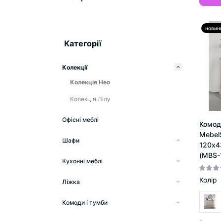
новин
Категорії
Колекції
Колекція Нео
Колекція Лілу
Офісні меблі
Комод
Mebel
Шафи
120x4
Гардеробні системи
(MBS-
Кухонні меблі
Шафи розпашні
Модульні кухні
Колір
Ліжка
Дводверні
Шафи-купе
Кухня Nika
Односпальні ліжка
Тридверні
Дводверні
Комоди і тумби
Шафи-пенали
Кухня Еко
Полуторні ліжка
Комоди
Чотиридверні
Тридверні