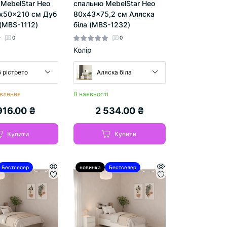
MebelStar Нео
спальню MebelStar Нео
x50x210 см Дуб
80x43x75,2 см Аляска
(MBS-1112)
біла (MBS-1232)
0
0
Колір
 рістрето
Аляска біла
влення
В наявності
916.00 ₴
2 534.00 ₴
Купити
Купити
Бестселер
Хіт
новинка
Бестселер
Хіт