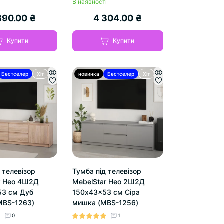
і
В наявності
890.00 ₴
4 304.00 ₴
Купити
Купити
Бестселер
Хіт
новинка
Бестселер
Хіт
 телевізор
Тумба під телевізор
r Нео 4Ш2Д
MebelStar Нео 2Ш2Д
3 см Дуб
150x43x53 см Сіра
MBS-1263)
мишка (MBS-1256)
0
1