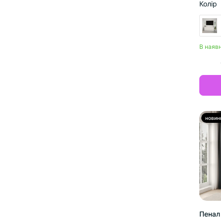
Колір
В наявн
новин
Пенал