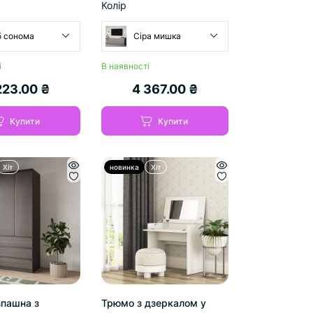
Колір
 сонома
Сіра мишка
і
В наявності
223.00 ₴
4 367.00 ₴
Купити
Купити
Хіт
новинка
Хіт
пашна з
Трюмо з дзеркалом у