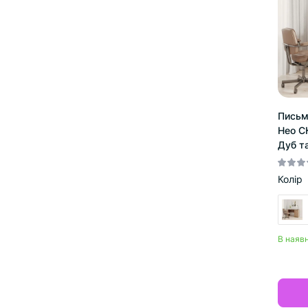
Письм
Нео С
Дуб т
Колір
В наявн