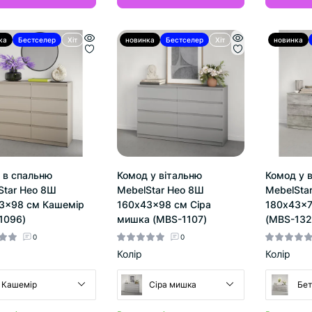
ка
Бестселер
Хіт
новинка
Бестселер
Хіт
новинка
 в спальню
Комод у вітальню
Комод у 
Star Нео 8Ш
MebelStar Нео 8Ш
MebelSta
3x98 см Кашемір
160x43x98 см Сіра
180x43x7
1096)
мишка (MBS-1107)
(MBS-132
0
0
Колір
Колір
Кашемір
Сіра мишка
Бет