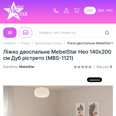
УКР
ENG
РУС
Головна
Ліжка
Двоспальні ліжка
Ліжко двоспальне MebelStar Не
Ліжко двоспальне MebelStar Нео 140x200
см Дуб рістрето (MBS-1121)
Виробник:
MebelStar
/
Відгуків
0
новинка
Хіт