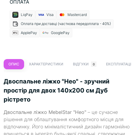
ОПЛАТА
LiqPay
Visa
Mastercard
Оплата при доставці (часткова передоплата - 40%)
ApplePay
GooglePay
ОПИС
ХАРАКТЕРИСТИКИ
ВІДГУКИ
ЕКСПЛУАТАЦІЯ
0
Двоспальне ліжко "Нео" - зручний
простір для двох 140x200 см Дуб
рістрето
Двоспальне ліжко MebelStar "Нео"
– це сучасне
рішення для облаштування комфортного місця для
відпочинку. Його мінімалістичний дизайн гармонійно
впишеться в інтер’єр будь-якої спальні, створюючи