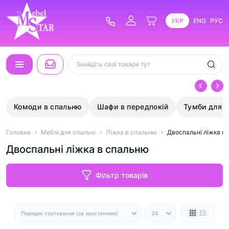
УКР
ENG
РУС
Комоди в спальню
Шафи в передпокій
Тумби для в
Головна
Меблі для спальні
Ліжка в спальню
Двоспальні ліжка в
Двоспальні ліжка в спальню
Фільтр товарів