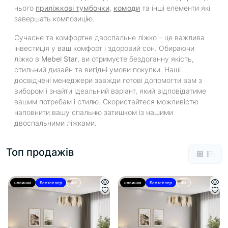
нього
приліжкові тумбочки
,
комоди
та інші елементи які
завершать композицію.
Сучасне та комфортне двоспальне ліжко – це важлива
інвестиція у ваш комфорт і здоровий сон. Обираючи
ліжко в
Mebel Star
, ви отримуєте бездоганну якість,
стильний дизайн та вигідні умови покупки. Наші
досвідчені менеджери завжди готові допомогти вам з
вибором і знайти ідеальний варіант, який відповідатиме
вашим потребам і стилю. Скористайтеся можливістю
наповнити вашу спальню затишком із нашими
двоспальними ліжками.
Топ продажів
новинка
Бестселер
Хіт
новинка
Бестселер
Хіт