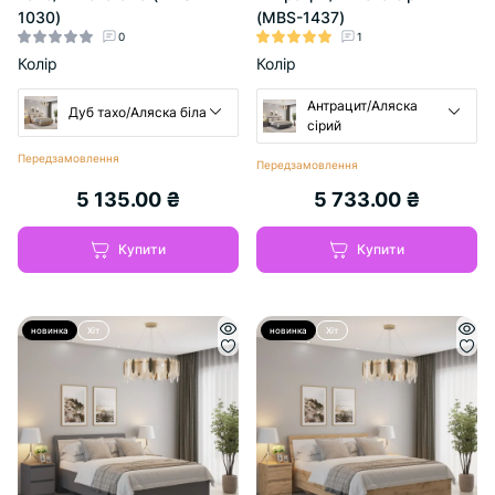
1030)
(MBS-1437)
0
1
Колір
Колір
Антрацит/Аляска
Дуб тахо/Аляска біла
сірий
Передзамовлення
Передзамовлення
5 135.00 ₴
5 733.00 ₴
Купити
Купити
новинка
Хіт
новинка
Хіт