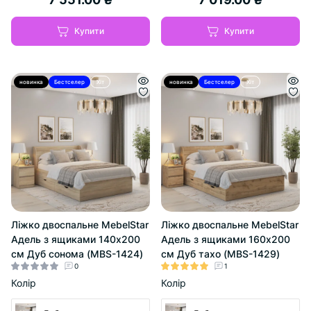
Купити
Купити
новинка
Бестселер
Хіт
новинка
Бестселер
Хіт
Ліжко двоспальне MebelStar
Ліжко двоспальне MebelStar
Адель з ящиками 140x200
Адель з ящиками 160x200
см Дуб сонома (MBS-1424)
см Дуб тахо (MBS-1429)
0
1
Колір
Колір