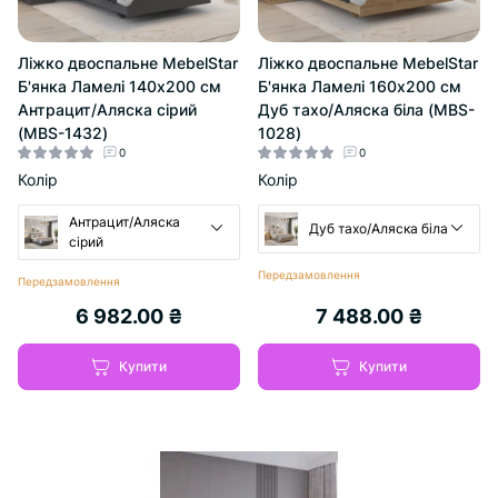
Ліжко двоспальне MebelStar
Ліжко двоспальне MebelStar
Б'янка Ламелі 140x200 см
Б'янка Ламелі 160x200 см
Антрацит/Аляска сірий
Дуб тахо/Аляска біла (MBS-
(MBS-1432)
1028)
0
0
Колір
Колір
Антрацит/Аляска
Дуб тахо/Аляска біла
сірий
Передзамовлення
Передзамовлення
6 982.00 ₴
7 488.00 ₴
Купити
Купити