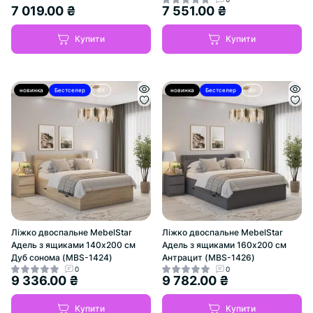
7 019.00 ₴
7 551.00 ₴
Купити
Купити
новинка
Бестселер
Хіт
новинка
Бестселер
Хіт
Ліжко двоспальне MebelStar
Ліжко двоспальне MebelStar
Адель з ящиками 140x200 см
Адель з ящиками 160x200 см
Дуб сонома (MBS-1424)
Антрацит (MBS-1426)
0
0
9 336.00 ₴
9 782.00 ₴
Купити
Купити