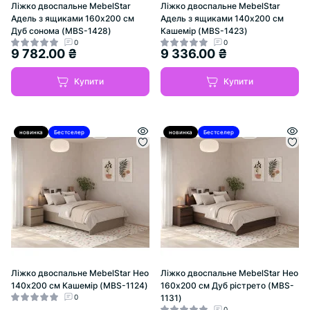
Ліжко двоспальне MebelStar
Ліжко двоспальне MebelStar
Адель з ящиками 160x200 см
Адель з ящиками 140x200 см
Дуб сонома (MBS-1428)
Кашемір (MBS-1423)
0
0
9 782.00 ₴
9 336.00 ₴
Купити
Купити
новинка
Бестселер
Хіт
новинка
Бестселер
Хіт
Ліжко двоспальне MebelStar Нео
Ліжко двоспальне MebelStar Нео
140x200 см Кашемір (MBS-1124)
160x200 см Дуб рістрето (MBS-
0
1131)
0