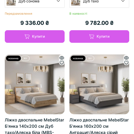
Дуб сонома
Дуб тахо
Передзамовлення
В наявності
9 336.00 ₴
9 782.00 ₴
Купити
Купити
новинка
Хіт
новинка
Хіт
Ліжко двоспальне MebelStar
Ліжко двоспальне MebelStar
Б'янка 140x200 см Дуб
Б'янка 160x200 см
тахо/Аляска біла (MBS-
Антрацит/Аляска сірий