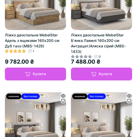
Ліжко двоспальне MebelStar
Ліжко двоспальне MebelStar
Адель з ящиками 160x200 см
Б'янка Ламелі 160x200 см
Дуб тахо (MBS-1429)
Антрацит/Аляска сірий (MBS-
1
1433)
0
9 782.00 ₴
7 488.00 ₴
Купити
Купити
новинка
Бестселер
Хіт
новинка
Бестселер
Хіт