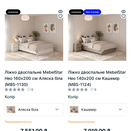
новинка
Хіт
новинка
Бестселер
Хіт
Ліжко двоспальне MebelStar
Ліжко двоспальне MebelStar
Нео 160x200 см Аляска біла
Нео 140x200 см Кашемір
(MBS-1130)
(MBS-1124)
0
0
Колір
Колір
Аляска біла
Кашемір
Передзамовлення
Передзамовлення
7 551.00 ₴
7 019.00 ₴