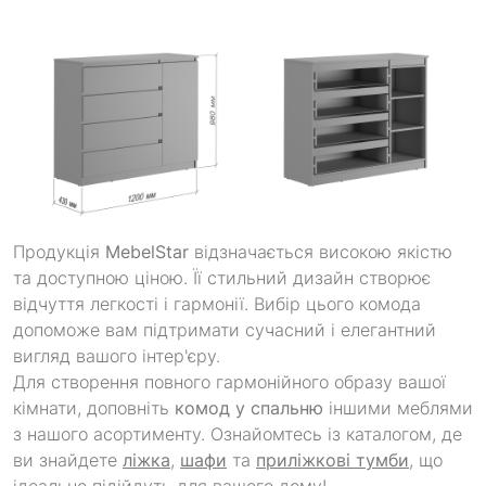
Продукція
MebelStar
відзначається високою якістю
та доступною ціною. Її стильний дизайн створює
відчуття легкості і гармонії. Вибір цього комода
допоможе вам підтримати сучасний і елегантний
вигляд вашого інтер'єру.
Для створення повного гармонійного образу вашої
кімнати, доповніть
комод у спальню
іншими меблями
з нашого асортименту. Ознайомтесь із каталогом, де
ви знайдете
ліжка
,
шафи
та
приліжкові тумби
, що
ідеально підійдуть для вашого дому!