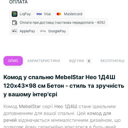
ОПЛАТА
LiqPay
Visa
Mastercard
Оплата при доставці (часткова передоплата - 40%)
ApplePay
GooglePay
ОПИС
ХАРАКТЕРИСТИКИ
ВІДГУКИ
ЕКСПЛУАТАЦІЯ
0
Комод у спальню MebelStar Нео 1Д4Ш
120x43x98 см Бетон - стиль та зручність
у вашому інтер'єрі
Комод
MebelStar
серії
Нео 1Д4Ш
стане ідеальним
доповненням для вашої спальні. Цей
комод для
речей
відзначається мінімалістичним дизайном, що
дозволяє йому гармонійно вписатися в будь-який