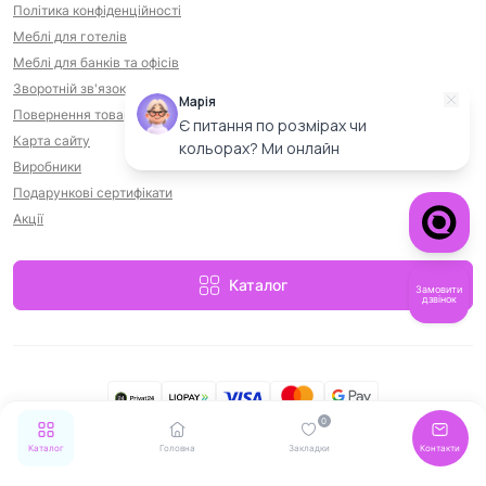
Політика конфіденційності
Меблі для готелів
Меблі для банків та офісів
Зворотній зв'язок
Марія
Повернення товару
Є питання по розмірах чи
Карта сайту
кольорах? Ми онлайн
Виробники
Подарункові сертифікати
Акції
Каталог
Замовити
дзвінок
0
MebelStar © 2026
Каталог
Головна
Закладки
Контакти