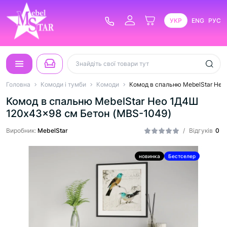
УКР
ENG
РУС
Головна
Комоди і тумби
Комоди
Комод в спальню MebelStar Нео
Комод в спальню MebelStar Нео 1Д4Ш
120x43x98 см Бетон (MBS-1049)
Виробник:
MebelStar
/
Відгуків
0
новинка
Бестселер
Хіт