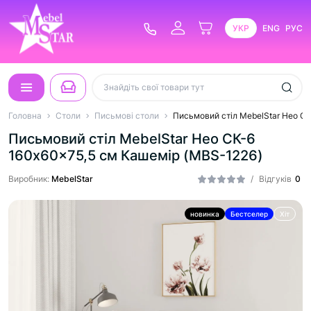
УКР
ENG
РУС
Головна
Столи
Письмові столи
Письмовий стіл MebelStar Нео С
Письмовий стіл MebelStar Нео СК-6
160x60x75,5 см Кашемір (MBS-1226)
Виробник:
MebelStar
/
Відгуків
0
новинка
Бестселер
Хіт