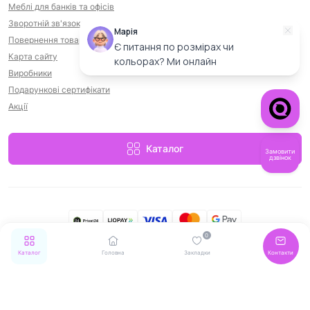
Меблі для банків та офісів
Зворотній зв'язок
Марія
Повернення товару
Є питання по розмірах чи
Карта сайту
кольорах? Ми онлайн
Виробники
Подарункові сертифікати
Акції
Каталог
Замовити
дзвінок
0
MebelStar © 2026
Каталог
Головна
Закладки
Контакти
6 208.00 ₴
Купити