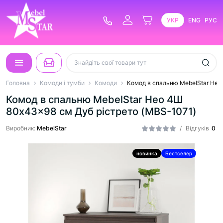
УКР
ENG
РУС
Головна
Комоди і тумби
Комоди
Комод в спальню MebelStar Нео
Комод в спальню MebelStar Нео 4Ш
80x43x98 см Дуб рістрето (MBS-1071)
Виробник:
MebelStar
/
Відгуків
0
новинка
Бестселер
Хіт