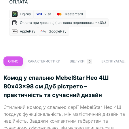
ОПЛАТА
LiqPay
Visa
Mastercard
Оплата при доставці (часткова передоплата - 40%)
ApplePay
GooglePay
ОПИС
ХАРАКТЕРИСТИКИ
ВІДГУКИ
ЕКСПЛУАТАЦІЯ
0
Комод у спальню MebelStar Нео 4Ш
80x43x98 см Дуб рістрето –
практичність та сучасний дизайн
Стильний
комод у спальню
серії
MebelStar Нео 4Ш
поєднує функціональність, мінімалістичний дизайн та
надійність. Завдяки компактним габаритам та
сучасному оформленню, він чудово впишеться в