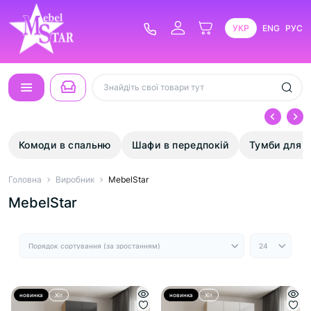
УКР
ENG
РУС
Комоди в спальню
Шафи в передпокій
Тумби для в
Головна
Виробник
MebelStar
MebelStar
новинка
Хіт
новинка
Хіт