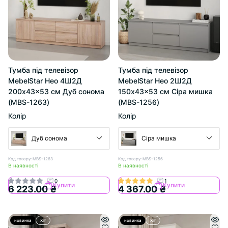
Тумба під телевізор
Тумба під телевізор
MebelStar Нео 4Ш2Д
MebelStar Нео 2Ш2Д
200x43x53 см Дуб сонома
150x43x53 см Сіра мишка
(MBS-1263)
(MBS-1256)
Колір
Колір
Дуб сонома
Сіра мишка
Код товару: MBS-1263
Код товару: MBS-1256
В наявності
В наявності
0
1
Купити
Купити
6 223.00 ₴
4 367.00 ₴
новинка
Хіт
новинка
Хіт