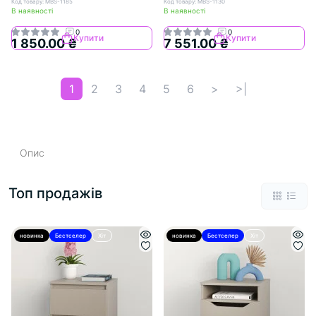
Код товару: MBS-1185
Код товару: MBS-1130
В наявності
В наявності
0
0
Купити
Купити
1 850.00 ₴
7 551.00 ₴
1
2
3
4
5
6
>
>|
Опис
Топ продажів
новинка
Бестселер
Хіт
новинка
Бестселер
Хіт