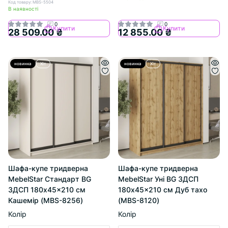
Код товару: MBS-5504
В наявності
0
0
Купити
Купити
28 509.00 ₴
12 855.00 ₴
новинка
Хіт
новинка
Хіт
Шафа-купе тридверна
Шафа-купе тридверна
MebelStar Стандарт BG
MebelStar Уні BG 3ДСП
3ДСП 180x45x210 см
180x45x210 см Дуб тахо
Кашемір (MBS-8256)
(MBS-8120)
Колір
Колір