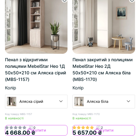
Пенал з відкритими
Пенал закритий з полицями
полицями MebelStar Нео 1Д
MebelStar Нео 2Д
50x50x210 см Аляска сірий
50x50x210 см Аляска біла
(MBS-1157)
(MBS-1170)
Колір
Колір
Аляска сірий
Аляска біла
Код товару: MBS-1157
Код товару: MBS-1170
В наявності
В наявності
0
2
Купити
Купити
4 668.00 ₴
5 657.00 ₴