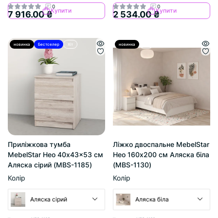
0
0
Купити
Купити
7 916.00 ₴
2 534.00 ₴
новинка
Бестселер
Хіт
новинка
Хіт
Приліжкова тумба
Ліжко двоспальне MebelStar
MebelStar Нео 40x43x53 см
Нео 160x200 см Аляска біла
Аляска сірий (MBS-1185)
(MBS-1130)
Колір
Колір
Аляска сірий
Аляска біла