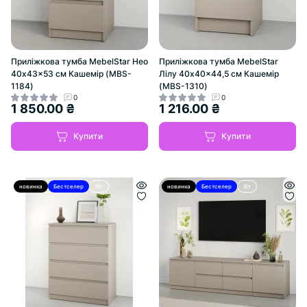
Приліжкова тумба MebelStar Нео
Приліжкова тумба MebelStar
40x43x53 см Кашемір (MBS-
Лілу 40x40x44,5 см Кашемір
1184)
(MBS-1310)
0
0
1 850.00 ₴
1 216.00 ₴
Купити
Купити
новинка
Бестселер
Хіт
новинка
Бестселер
Хіт