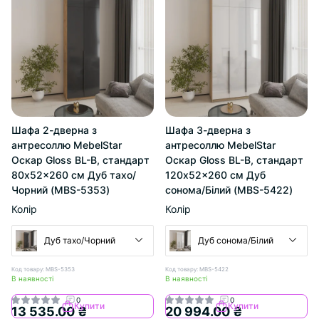
Шафа 2-дверна з
Шафа 3-дверна з
антресоллю MebelStar
антресоллю MebelStar
Оскар Gloss BL-B, стандарт
Оскар Gloss BL-B, стандарт
80x52x260 см Дуб тахо/
120x52x260 см Дуб
Чорний (MBS-5353)
сонома/Білий (MBS-5422)
Колір
Колір
Дуб тахо/Чорний
Дуб сонома/Білий
Код товару: MBS-5353
Код товару: MBS-5422
В наявності
В наявності
0
0
Купити
Купити
13 535.00 ₴
20 994.00 ₴