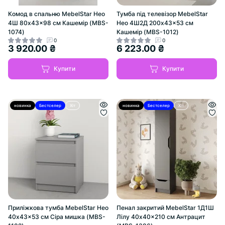
Комод в спальню MebelStar Нео
Тумба під телевізор MebelStar
4Ш 80x43x98 см Кашемір (MBS-
Нео 4Ш2Д 200x43x53 см
1074)
Кашемір (MBS-1012)
0
0
3 920.00 ₴
6 223.00 ₴
Купити
Купити
новинка
Бестселер
Хіт
новинка
Бестселер
Хіт
Приліжкова тумба MebelStar Нео
Пенал закритий MebelStar 1Д1Ш
40x43x53 см Сіра мишка (MBS-
Лілу 40x40x210 см Антрацит