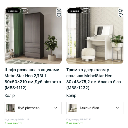
новинка
Хіт
новинка
Хіт
Шафа розпашна з ящиками
Трюмо з дзеркалом у
MebelStar Нео 2Д3Ш
спальню MebelStar Нео
80x50x210 см Дуб рістрето
80x43x75,2 см Аляска біла
(MBS-1112)
(MBS-1232)
Колір
Колір
Дуб рістрето
Аляска біла
Код товару: MBS-1112
Код товару: MBS-1232
В наявності
В наявності