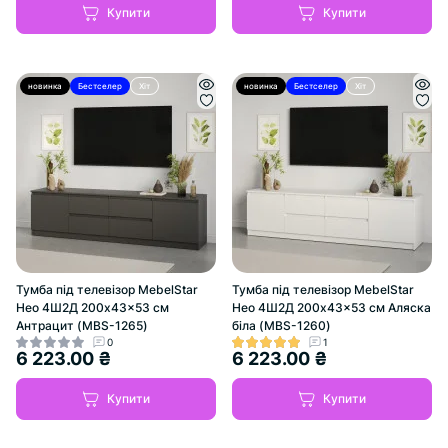
Купити
Купити
новинка
Бестселер
Хіт
новинка
Бестселер
Хіт
Тумба під телевізор MebelStar
Тумба під телевізор MebelStar
Нео 4Ш2Д 200x43x53 см
Нео 4Ш2Д 200x43x53 см Аляска
Антрацит (MBS-1265)
біла (MBS-1260)
0
1
6 223.00 ₴
6 223.00 ₴
Купити
Купити