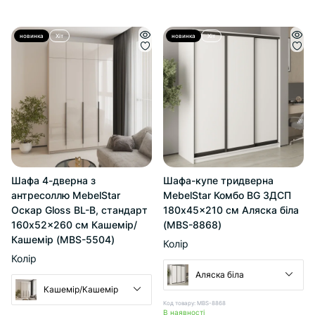
новинка
Хіт
новинка
Хіт
Шафа 4-дверна з
Шафа-купе тридверна
антресоллю MebelStar
MebelStar Комбо BG 3ДСП
Оскар Gloss BL-B, стандарт
180x45x210 см Аляска біла
160x52x260 см Кашемір/
(MBS-8868)
Кашемір (MBS-5504)
Колір
Колір
Аляска біла
Кашемір/Кашемір
Код товару: MBS-8868
В наявності