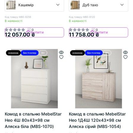
Кашемір
Дуб тахо
Код товару: MBS-8256
Код товару: MBS-8120
В наявності
В наявності
0
0
Купити
Купити
12 057.00 ₴
11 758.00 ₴
новинка
Бестселер
Хіт
новинка
Бестселер
Хіт
Комод в спальню MebelStar
Комод в спальню MebelStar
Нео 4Ш 80x43x98 см
Нео 1Д4Ш 120x43x98 см
Аляска біла (MBS-1070)
Аляска сірий (MBS-1054)