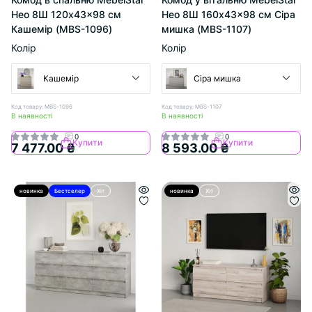
Нео 8Ш 120x43x98 см
Нео 8Ш 160x43x98 см Сіра
Кашемір (MBS-1096)
мишка (MBS-1107)
Колір
Колір
Кашемір
Сіра мишка
Код товару: MBS-1096
Код товару: MBS-1107
В наявності
В наявності
0
0
Купити
Купити
7 477.00 ₴
8 593.00 ₴
новинка
Бестселер
Хіт
новинка
Хіт