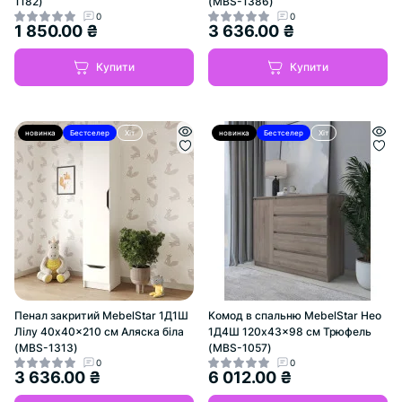
1182)
(MBS-1386)
0
0
1 850.00 ₴
3 636.00 ₴
Купити
Купити
новинка
Бестселер
Хіт
новинка
Бестселер
Хіт
Пенал закритий MebelStar 1Д1Ш
Комод в спальню MebelStar Нео
Лілу 40x40x210 см Аляска біла
1Д4Ш 120x43x98 см Трюфель
(MBS-1313)
(MBS-1057)
0
0
3 636.00 ₴
6 012.00 ₴