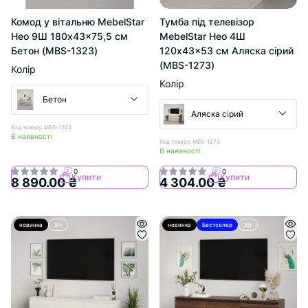
Комод у вітальню MebelStar
Тумба під телевізор
Нео 9Ш 180x43x75,5 см
MebelStar Нео 4Ш
Бетон (MBS-1323)
120x43x53 см Аляска сірий
(MBS-1273)
Колір
Колір
Бетон
Аляска сірий
Код товару: MBS-1323
В наявності
Код товару: MBS-1273
В наявності
0
0
Купити
Купити
8 890.00 ₴
4 304.00 ₴
новинка
Хіт
новинка
Бестселер
Хіт