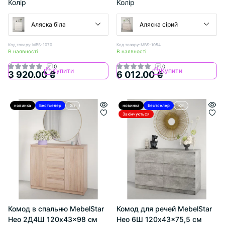
Колір
Колір
Аляска біла
Аляска сірий
Код товару: MBS-1070
Код товару: MBS-1054
В наявності
В наявності
0
0
Купити
Купити
3 920.00 ₴
6 012.00 ₴
новинка
Бестселер
Хіт
новинка
Бестселер
Хіт
Закінчується
Комод в спальню MebelStar
Комод для речей MebelStar
Нео 2Д4Ш 120x43x98 см
Нео 6Ш 120x43x75,5 см