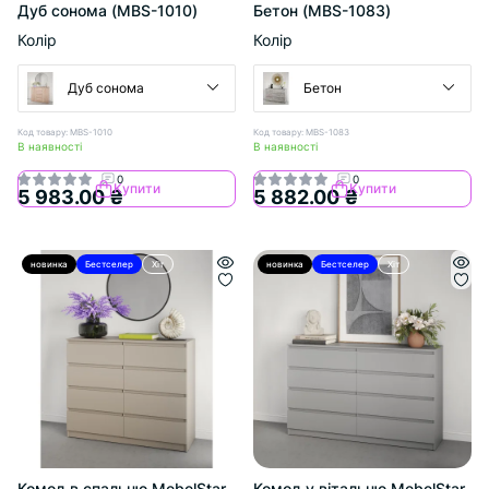
Дуб сонома (MBS-1010)
Бетон (MBS-1083)
Колір
Колір
Дуб сонома
Бетон
Код товару: MBS-1010
Код товару: MBS-1083
В наявності
В наявності
0
0
Купити
Купити
5 983.00 ₴
5 882.00 ₴
новинка
Бестселер
Хіт
новинка
Бестселер
Хіт
Комод в спальню MebelStar
Комод у вітальню MebelStar