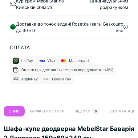
Кур'єром MebelStar по
за індивідуальним
Київській області
розрахунком
Доставка до точок видачі Rozetka (вага
Безкошто
до 30 кг)
вно
ОПЛАТА
LiqPay
Visa
Mastercard
Оплата при доставці (часткова передоплата - 40%)
ApplePay
GooglePay
ОПИС
ХАРАКТЕРИСТИКИ
ВІДГУКИ
ЕКСПЛУАТАЦІЯ
0
Шафа-купе дводверна MebelStar Баварія
2 Дзеркала 150x60x240 см