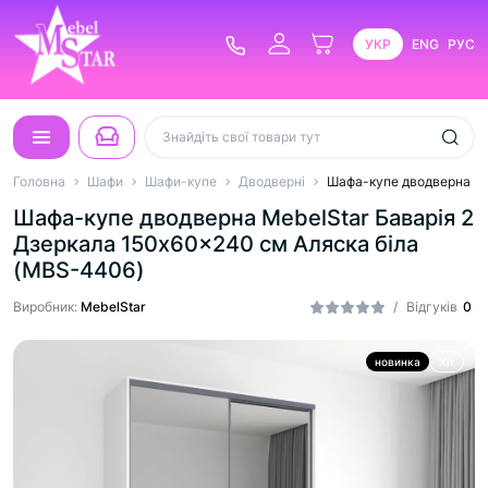
УКР
ENG
РУС
Головна
Шафи
Шафи-купе
Дводверні
Шафа-купе дводверна Me
Шафа-купе дводверна MebelStar Баварія 2
Дзеркала 150x60x240 см Аляска біла
(MBS-4406)
Виробник:
MebelStar
/
Відгуків
0
новинка
Хіт