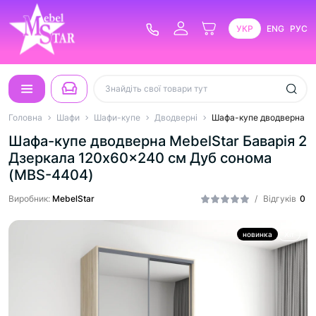
УКР
ENG
РУС
Головна
Шафи
Шафи-купе
Дводверні
Шафа-купе дводверна Me
Шафа-купе дводверна MebelStar Баварія 2
Дзеркала 120x60x240 см Дуб сонома
(MBS-4404)
Виробник:
MebelStar
/
Відгуків
0
новинка
Хіт