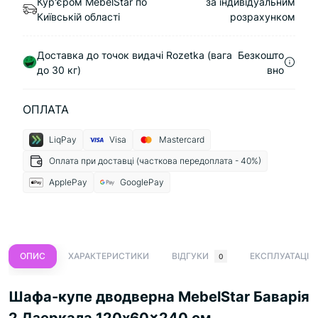
Кур'єром MebelStar по
за індивідуальним
Київській області
розрахунком
Доставка до точок видачі Rozetka (вага
Безкошто
до 30 кг)
вно
ОПЛАТА
LiqPay
Visa
Mastercard
Оплата при доставці (часткова передоплата - 40%)
ApplePay
GooglePay
ОПИС
ХАРАКТЕРИСТИКИ
ВІДГУКИ
ЕКСПЛУАТАЦІЯ
0
Шафа-купе дводверна MebelStar Баварія
2 Дзеркала 120x60x240 см