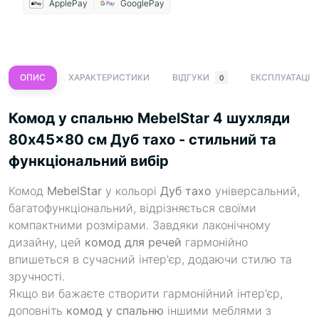
ApplePay
GooglePay
ОПИС
ХАРАКТЕРИСТИКИ
ВІДГУКИ
ЕКСПЛУАТАЦІЯ
0
Комод у спальню MebelStar 4 шухляди
80x45x80 см Дуб тахо - стильний та
функціональний вибір
Комод
MebelStar
у кольорі
Дуб тахо
універсальний,
багатофункціональний, відрізняється своїми
компактними розмірами. Завдяки лаконічному
дизайну, цей
комод для речей
гармонійно
впишеться в сучасний інтер'єр, додаючи стилю та
зручності.
Якщо ви бажаєте створити гармонійний інтер'єр,
доповніть
комод у спальню
іншими меблями з