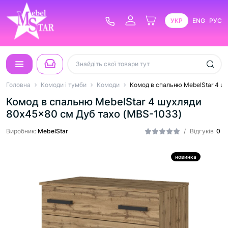
УКР
ENG
РУС
Головна
Комоди і тумби
Комоди
Комод в спальню MebelStar 4 ш
Комод в спальню MebelStar 4 шухляди
80x45x80 см Дуб тахо (MBS-1033)
Виробник:
MebelStar
/
Відгуків
0
новинка
Хіт