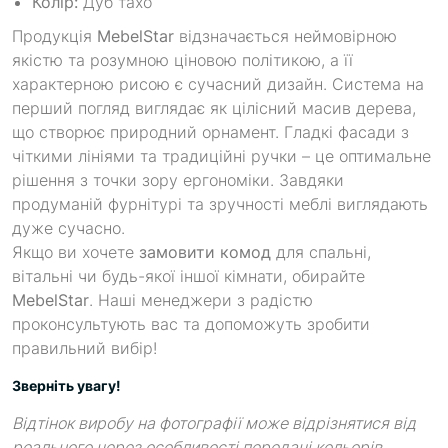
Колір:
Дуб тахо
Продукція
MebelStar
відзначається неймовірною
якістю та розумною ціновою політикою, а її
характерною рисою є сучасний дизайн. Система на
перший погляд виглядає як цілісний масив дерева,
що створює природний орнамент. Гладкі фасади з
чіткими лініями та традиційні ручки – це оптимальне
рішення з точки зору ергономіки. Завдяки
продуманій фурнітурі та зручності меблі виглядають
дуже сучасно.
Якщо ви хочете
замовити комод
для спальні,
вітальні чи будь-якої іншої кімнати, обирайте
MebelStar
. Наші менеджери з радістю
проконсультують вас та допоможуть зробити
правильний вибір!
Зверніть увагу!
Відтінок виробу на фотографії може відрізнятися від
реального через особливості передачі кольорів